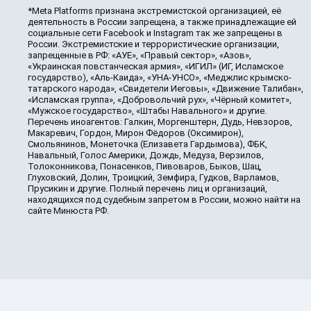
*Meta Platforms признана экстремистской организацией, её
деятельность в России запрещена, а также принадлежащие ей
социальные сети Facebook и Instagram так же запрещены в
России. Экстремистские и террористические организации,
запрещенные в РФ: «АУЕ», «Правый сектор», «Азов»,
«Украинская повстанческая армия», «ИГИЛ» (ИГ, Исламское
государство), «Аль-Каида», «УНА-УНСО», «Меджлис крымско-
татарского народа», «Свидетели Иеговы», «Движение Талибан»,
«Исламская группа», «Добровольчий рух», «Чёрный комитет»,
«Мужское государство», «Штабы Навального» и другие.
Перечень иноагентов: Галкин, Моргенштерн, Дудь, Невзоров,
Макаревич, Гордон, Мирон Фёдоров (Оксимирон),
Смольянинов, Монеточка (Елизавета Гардымова), ФБК,
Навальный, Голос Америки, Дождь, Медуза, Верзилов,
Толоконникова, Понасенков, Пивоваров, Быков, Шац,
Глуховский, Долин, Троицкий, Земфира, Гудков, Варламов,
Прусикин и другие. Полный перечень лиц и организаций,
находящихся под судебным запретом в России, можно найти на
сайте Минюста РФ.