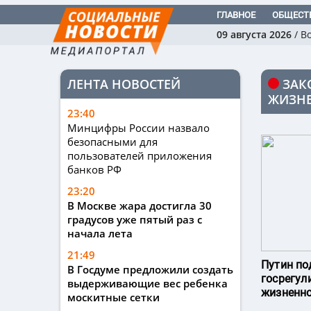
ГЛАВНОЕ
ОБЩЕСТ
09 августа 2026
/
В
ЛЕНТА НОВОСТЕЙ
ЗАК
ЖИЗНЕ
23:40
Минцифры России назвало
безопасными для
пользователей приложения
банков РФ
23:20
В Москве жара достигла 30
градусов уже пятый раз с
начала лета
21:49
Путин по
В Госдуме предложили создать
госрегул
выдерживающие вес ребенка
жизненн
москитные сетки