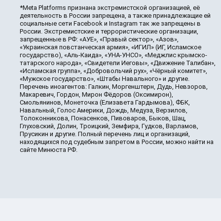
*Meta Platforms признана экстремистской организацией, её
деятельность в России запрещена, а также принадлежащие ей
социальные сети Facebook и Instagram так же запрещены в
России. Экстремистские и террористические организации,
запрещенные в РФ: «АУЕ», «Правый сектор», «Азов»,
«Украинская повстанческая армия», «ИГИЛ» (ИГ, Исламское
государство), «Аль-Каида», «УНА-УНСО», «Меджлис крымско-
татарского народа», «Свидетели Иеговы», «Движение Талибан»,
«Исламская группа», «Добровольчий рух», «Чёрный комитет»,
«Мужское государство», «Штабы Навального» и другие.
Перечень иноагентов: Галкин, Моргенштерн, Дудь, Невзоров,
Макаревич, Гордон, Мирон Фёдоров (Оксимирон),
Смольянинов, Монеточка (Елизавета Гардымова), ФБК,
Навальный, Голос Америки, Дождь, Медуза, Верзилов,
Толоконникова, Понасенков, Пивоваров, Быков, Шац,
Глуховский, Долин, Троицкий, Земфира, Гудков, Варламов,
Прусикин и другие. Полный перечень лиц и организаций,
находящихся под судебным запретом в России, можно найти на
сайте Минюста РФ.