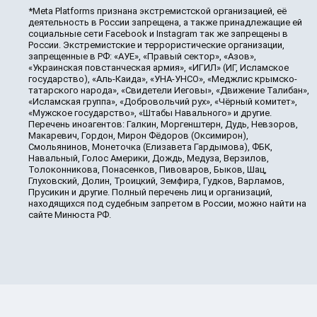
*Meta Platforms признана экстремистской организацией, её
деятельность в России запрещена, а также принадлежащие ей
социальные сети Facebook и Instagram так же запрещены в
России. Экстремистские и террористические организации,
запрещенные в РФ: «АУЕ», «Правый сектор», «Азов»,
«Украинская повстанческая армия», «ИГИЛ» (ИГ, Исламское
государство), «Аль-Каида», «УНА-УНСО», «Меджлис крымско-
татарского народа», «Свидетели Иеговы», «Движение Талибан»,
«Исламская группа», «Добровольчий рух», «Чёрный комитет»,
«Мужское государство», «Штабы Навального» и другие.
Перечень иноагентов: Галкин, Моргенштерн, Дудь, Невзоров,
Макаревич, Гордон, Мирон Фёдоров (Оксимирон),
Смольянинов, Монеточка (Елизавета Гардымова), ФБК,
Навальный, Голос Америки, Дождь, Медуза, Верзилов,
Толоконникова, Понасенков, Пивоваров, Быков, Шац,
Глуховский, Долин, Троицкий, Земфира, Гудков, Варламов,
Прусикин и другие. Полный перечень лиц и организаций,
находящихся под судебным запретом в России, можно найти на
сайте Минюста РФ.