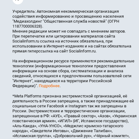
Учредитель: Автономная некоммерческая организация
содействия информированию и просвещению населения
"Медиахолдинг "Общественная служба новостей" (ОГРН
1187700006328).
Мнение редакции может не совпадать с мнением авторов.
При перепечатке или цитировании материалов сайта
Socialinform.ru ссылка на источник обязательна, при
использовании в Интернет-изданиях и на сайтах обязательна
прямая гиперссылка на сайт Socialinform.ru.
На информационном ресурсе применяются рекомендательные
технологии (информационные технологии предоставления
информации на основе сбора, систематизации и анализа
сведений, относящихся к предпочтениям пользователей сети
"Интернет", находящихся на территории Российской
Федерации)".
Подробнее
.
*Meta Platforms признана экстремистской организацией, её
деятельность в России запрещена, а также принадлежащие ей
социальные сети Facebook и Instagram так же запрещены в
России. Экстремистские и террористические организации,
запрещенные в РФ: «АУЕ», «Правый сектор», «Азов», «Украинская
повстанческая армия», «ИГИЛ» (ИГ, Исламское государство),
«Аль-Каида», «УНА-УНСО», «Меджлис крымско-татарского
народа», «Свидетели Иеговы», «Движение Талибан»,
«Исламская группа», «Добровольчий рух», «Чёрный комитет»,