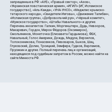
запрещенные в РФ: «АУЕ», «Правый сектор», «Азов»,
«Украинская повстанческая армия», «ИГИЛ» (ИГ, Исламское
государство), «Аль-Каида», «УНА-УНСО», «Меджлис крымско-
татарского народа», «Свидетели Иеговы», «Движение Талибан»,
«Исламская группа», «Добровольчий рух», «Чёрный комитет»,
«Мужское государство», «Штабы Навального» и другие.
Перечень иноагентов: Галкин, Моргенштерн, Дудь, Невзоров,
Макаревич, Гордон, Мирон Фёдоров (Оксимирон),
Смольянинов, Монеточка (Елизавета Гардымова), ФБК,
Навальный, Голос Америки, Дождь, Медуза, Верзилов,
Толоконникова, Понасенков, Пивоваров, Быков, Шац,
Глуховский, Долин, Троицкий, Земфира, Гудков, Варламов,
Прусикин и другие. Полный перечень лиц и организаций,
находящихся под судебным запретом в России, можно найти на
сайте Минюста РФ.