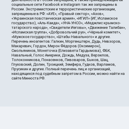
социальные сети Facebook и Instagram так же запрещены в
России. Экстремистские и террористические организации,
запрещенные в РФ: «АУЕ», «Правый сектор», «Азов»,
«Украинская повстанческая армия», «ИГИЛ» (ИГ, Исламское
государство), «Аль-Каида», «УНА-УНСО», «Меджлис крымско-
татарского народа», «Свидетели Иеговы», «Движение Талибан»,
«Исламская группа», «Добровольчий рух», «Чёрный комитет»,
«Мужское государство», «Штабы Навального» и другие.
Перечень иноагентов: Галкин, Моргенштерн, Дудь, Невзоров,
Макаревич, Гордон, Мирон Фёдоров (Оксимирон),
Смольянинов, Монеточка (Елизавета Гардымова), ФБК,
Навальный, Голос Америки, Дождь, Медуза, Верзилов,
Толоконникова, Понасенков, Пивоваров, Быков, Шац,
Глуховский, Долин, Троицкий, Земфира, Гудков, Варламов,
Прусикин и другие. Полный перечень лиц и организаций,
находящихся под судебным запретом в России, можно найти на
сайте Минюста РФ.