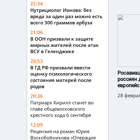
22:34
Нутрициолог Ионова: без
вреда за один раз можно есть
всего 300 граммов арбуза
21:06
В ООН призвали к защите
мирных жителей после атак
ВСУ в Геленджике
20:53
В ГД РФ призвали ввести
Росавиац
оценку психологического
россиян 
состояния матерей после
европейс
родов
28 феврал
20:36
Патриарх Кирилл станет во
главе общемосковского
крестного хода 6 сентября
12:09
Рецензия на роман Юрия
Воскобойникова «Операция