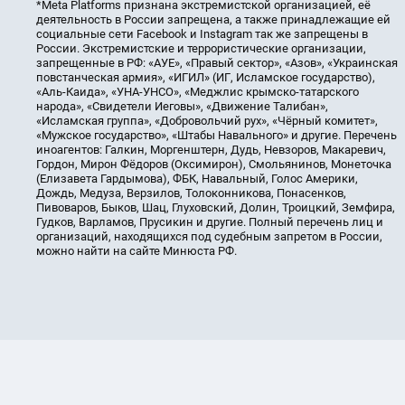
*Meta Platforms признана экстремистской организацией, её
деятельность в России запрещена, а также принадлежащие ей
социальные сети Facebook и Instagram так же запрещены в
России. Экстремистские и террористические организации,
запрещенные в РФ: «АУЕ», «Правый сектор», «Азов», «Украинская
повстанческая армия», «ИГИЛ» (ИГ, Исламское государство),
«Аль-Каида», «УНА-УНСО», «Меджлис крымско-татарского
народа», «Свидетели Иеговы», «Движение Талибан»,
«Исламская группа», «Добровольчий рух», «Чёрный комитет»,
«Мужское государство», «Штабы Навального» и другие. Перечень
иноагентов: Галкин, Моргенштерн, Дудь, Невзоров, Макаревич,
Гордон, Мирон Фёдоров (Оксимирон), Смольянинов, Монеточка
(Елизавета Гардымова), ФБК, Навальный, Голос Америки,
Дождь, Медуза, Верзилов, Толоконникова, Понасенков,
Пивоваров, Быков, Шац, Глуховский, Долин, Троицкий, Земфира,
Гудков, Варламов, Прусикин и другие. Полный перечень лиц и
организаций, находящихся под судебным запретом в России,
можно найти на сайте Минюста РФ.