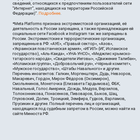
сведений, относящихся к предпочтениям пользователей сети
"Интернет", находящихся на территории Российской
Федерации)".
Подробнее
.
*Meta Platforms признана экстремистской организацией, её
деятельность в России запрещена, а также принадлежащие ей
социальные сети Facebook и Instagram так же запрещены в
России. Экстремистские и террористические организации,
запрещенные в РФ: «АУЕ», «Правый сектор», «Азов»,
«Украинская повстанческая армия», «ИГИЛ» (ИГ, Исламское
государство), «Аль-Каида», «УНА-УНСО», «Меджлис крымско-
татарского народа», «Свидетели Иеговы», «Движение Талибан»,
«Исламская группа», «Добровольчий рух», «Чёрный комитет»,
«Мужское государство», «Штабы Навального» и другие.
Перечень иноагентов: Галкин, Моргенштерн, Дудь, Невзоров,
Макаревич, Гордон, Мирон Фёдоров (Оксимирон),
Смольянинов, Монеточка (Елизавета Гардымова), ФБК,
Навальный, Голос Америки, Дождь, Медуза, Верзилов,
Толоконникова, Понасенков, Пивоваров, Быков, Шац,
Глуховский, Долин, Троицкий, Земфира, Гудков, Варламов,
Прусикин и другие. Полный перечень лиц и организаций,
находящихся под судебным запретом в России, можно найти на
сайте Минюста РФ.