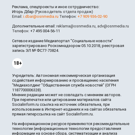
Реклама, спецпроекты и иное сотрудничество:
Игорь Дбар
(Руководитель отдела продаж)
Email:
i.dbar@osnmedia.ru
Телефон:
+7 909 936-02-90
Дополнительные email:
reklama@osnmedia.ru
,
adv@osnmedia.ru
Телефон:
+7 495 004-56-11
Сетевое издание Медиапортал "Социальные новости"
зарегистрировано Роскомнадзором 05.10.2018, реестровая
запись ЭЛ № ФС77-73824.
18+
Учредитель: Автономная некоммерческая организация
содействия информированию и просвещению населения
"Медиахолдинг "Общественная служба новостей" (ОГРН
1187700006328).
Мнение редакции может не совпадать с мнением авторов.
При перепечатке или цитировании материалов сайта
Socialinform.ru ссылка на источник обязательна, при
использовании в Интернет-изданиях и на сайтах обязательна
прямая гиперссылка на сайт Socialinform.ru.
На информационном ресурсе применяются рекомендательные
технологии (информационные технологии предоставления
информации на основе сбора, систематизации и анализа