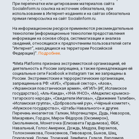
При перепечатке или цитировании материалов сайта
Socialinform.ru ссылка на источник обязательна, при
использовании в Интернет-изданиях и на сайтах обязательна
прямая гиперссылка на сайт Socialinform.ru.
На информационном ресурсе применяются рекомендательные
технологии (информационные технологии предоставления
информации на основе сбора, систематизации и анализа
сведений, относящихся к предпочтениям пользователей сети
"Интернет", находящихся на территории Российской
Федерации)".
Подробнее
.
*Meta Platforms признана экстремистской организацией, её
деятельность в России запрещена, а также принадлежащие ей
социальные сети Facebook и Instagram так же запрещены в
России. Экстремистские и террористические организации,
запрещенные в РФ: «АУЕ», «Правый сектор», «Азов»,
«Украинская повстанческая армия», «ИГИЛ» (ИГ, Исламское
государство), «Аль-Каида», «УНА-УНСО», «Меджлис крымско-
татарского народа», «Свидетели Иеговы», «Движение Талибан»,
«Исламская группа», «Добровольчий рух», «Чёрный комитет»,
«Мужское государство», «Штабы Навального» и другие.
Перечень иноагентов: Галкин, Моргенштерн, Дудь, Невзоров,
Макаревич, Гордон, Мирон Фёдоров (Оксимирон),
Смольянинов, Монеточка (Елизавета Гардымова), ФБК,
Навальный, Голос Америки, Дождь, Медуза, Верзилов,
Толоконникова, Понасенков, Пивоваров, Быков, Шац,
Глуховский, Долин, Троицкий, Земфира, Гудков, Варламов,