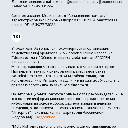
Дополнительные email:
reklama@osnmedia.ru
,
adv@osnmedia.ru
Телефон:
+7 495 004-56-11
Сетевое издание Медиапортал "Социальные новости"
зарегистрировано Роскомнадзором 05.10.2018, реестровая
запись ЭЛ № ФС77-73824.
18+
Учредитель: Автономная некоммерческая организация
содействия информированию и просвещению населения
"Медиахолдинг "Общественная служба новостей" (ОГРН
1187700006328).
Мнение редакции может не совпадать с мнением авторов.
При перепечатке или цитировании материалов сайта
Socialinform.ru ссылка на источник обязательна, при
использовании в Интернет-изданиях и на сайтах обязательна
прямая гиперссылка на сайт Socialinform.ru.
На информационном ресурсе применяются рекомендательные
технологии (информационные технологии предоставления
информации на основе сбора, систематизации и анализа
сведений, относящихся к предпочтениям пользователей сети
"Интернет", находящихся на территории Российской
Федерации)".
Подробнее
.
*Meta Platforms признана экстремистской организацией, её